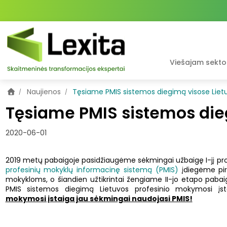
Viešajam sektor
Naujienos
Tęsiame PMIS sistemos diegimą visose Liet
Tęsiame PMIS sistemos die
2020-06-01
2019 metų pabaigoje pasidžiaugėme sėkmingai užbaigę I-jį pro
profesinių mokyklų informacinę sistemą (PMIS)
įdiegėme pi
mokykloms, o šiandien užtikrintai žengiame II-jo etapo pabai
PMIS sistemos diegimą Lietuvos profesinio mokymosi į
mokymosi įstaiga jau sėkmingai naudojasi PMIS!