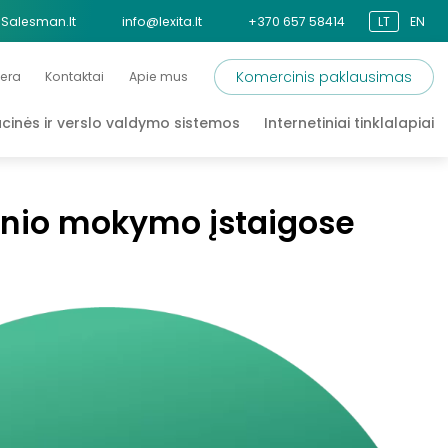
Salesman.lt
info@lexita.lt
+370 657 58414
LT
EN
Komercinis paklausimas
jera
Kontaktai
Apie mus
cinės ir verslo valdymo sistemos
Internetiniai tinklalapiai
inio mokymo įstaigose