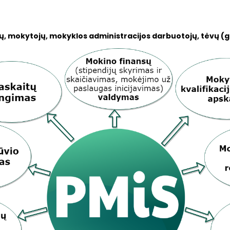
, mokytojų, mokyklos administracijos darbuotojų, tėvų (g