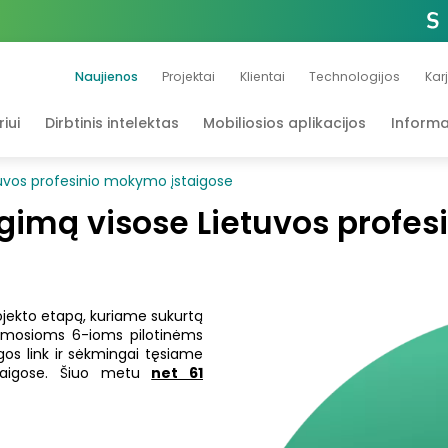
Naujienos
Projektai
Klientai
Technologijos
Kar
iui
Dirbtinis intelektas
Mobiliosios aplikacijos
Informa
uvos profesinio mokymo įstaigose
gimą visose Lietuvos profes
jekto etapą, kuriame sukurtą
rmosioms 6-ioms pilotinėms
gos link ir sėkmingai tęsiame
staigose. Šiuo metu
net 61