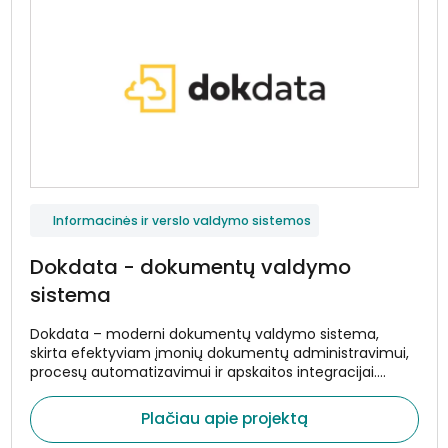
Informacinės ir verslo valdymo sistemos
Dokdata - dokumentų valdymo
sistema
Dokdata – moderni dokumentų valdymo sistema,
skirta efektyviam įmonių dokumentų administravimui,
procesų automatizavimui ir apskaitos integracijai.
Sistema sukurta taip, kad padėtų organizacijoms
centralizuotai valdyti dokumentų srautus, optimizuoti
Plačiau apie projektą
vidinius procesus ir sumažinti rankinio darbo apimtis.