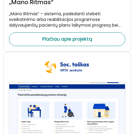
„Mano Ritmas“
„Mano Ritmas“ – sistema, padedanti stebėti
sveikatinimo arba reabilitacijos programose
dalyvaujančių pacientų plano laikymosi progresą bei
sveikatos rodiklių pokyčius. Pacientams skirta
programėlė primina apie plano tikslus bei užduotis,
Plačiau apie projektą
surenka duomenis iš nešiojamųjų įrenginių bei
medicininių prietaisų ir perduoda šią informaciją į
gydytojams skirtą sistemą realiuoju laiku.