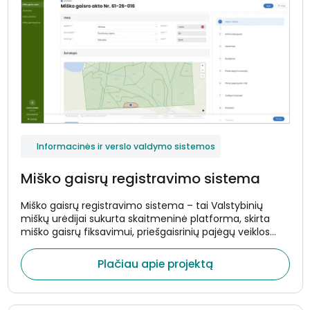
Informacinės ir verslo valdymo sistemos
Miško gaisrų registravimo sistema
Miško gaisrų registravimo sistema – tai Valstybinių
miškų urėdijai sukurta skaitmeninė platforma, skirta
miško gaisrų fiksavimui, priešgaisrinių pajėgų veiklos
registravimui ir su gaisringumu susijusių duomenų
valdymui. Sistema automatizuoja gaisrų aktų pildymą,
Plačiau apie projektą
ataskaitų generavimą bei duomenų perdavimą
urėdijos viešajam puslapiui, taip užtikrinant operatyvų ir
patikimą informacijos atvaizdavimą.