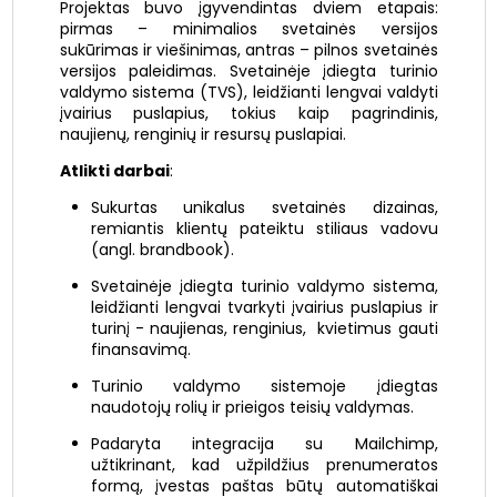
Projektas buvo įgyvendintas dviem etapais:
pirmas – minimalios svetainės versijos
sukūrimas ir viešinimas, antras – pilnos svetainės
versijos paleidimas. Svetainėje įdiegta turinio
valdymo sistema (TVS), leidžianti lengvai valdyti
įvairius puslapius, tokius kaip pagrindinis,
naujienų, renginių ir resursų puslapiai.
Atlikti darbai
:
Sukurtas unikalus svetainės dizainas,
remiantis klientų pateiktu stiliaus vadovu
(angl. brandbook).
Svetainėje įdiegta turinio valdymo sistema,
leidžianti lengvai tvarkyti įvairius puslapius ir
turinį - naujienas, renginius, kvietimus gauti
finansavimą.
Turinio valdymo sistemoje įdiegtas
naudotojų rolių ir prieigos teisių valdymas.
Padaryta integracija su Mailchimp,
užtikrinant, kad užpildžius prenumeratos
formą, įvestas paštas būtų automatiškai