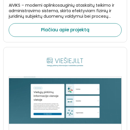
AIVIKS – moderni aplinkosauginių ataskaitų teikimo ir
administravimo sistema, skirta efektyviam fizinių ir
juridinių subjektų duomenų valdymui bei procesų
skaitmenizavimui. Sistema sukurta taip, kad užtikrintų
patogų ataskaitų pateikimą, administravimą ir
Plačiau apie projektą
bendradarbiavimą tarp išorinių bei vidinių naudotojų.