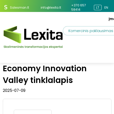
+370 657
Salesman.lt
info@lexita.lt
LT
EN
58414
Įm
Komercinis paklausimas
Projektai
European Circular Economy Innovation Valley tinklalapis
European Circular
Economy Innovation
Valley tinklalapis
2025-07-09